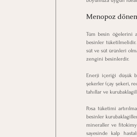
boyumuza uygun ideal v
Menopoz dönemi
Tüm besin öğelerini a
besinler tüketilmelidi
süt ve süt ürünleri olm
zengini besinlerdir.
Enerji içeriği düşük b
şekerler (çay şekeri, re
tahıllar ve kurubaklagi
Posa tüketimi artırılma
besinler kurubaklagille
mineraller ve fitokimy
sayesinde kalp hastal