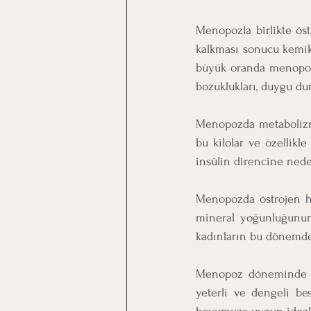
Menopozla birlikte ös
kalkması sonucu kemik, 
büyük oranda menopoza b
bozuklukları, duygu dur
Menopozda metabolizma
bu kilolar ve özellikl
insülin direncine neden
Menopozda östrojen h
mineral yoğunluğunun 
kadınların bu dönemde 
Menopoz döneminde sa
yeterli ve dengeli be