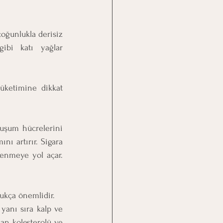
oğunlukla derisiz 
ibi katı yağlar 
üketimine dikkat 
luşum hücrelerini 
ı artırır. Sigara 
enmeye yol açar. 
ukça önemlidir.
yanı sıra kalp ve 
an kolesterolü ve 