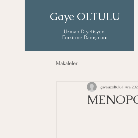
Gaye OLTULU
Uzman Diyetisyen
Emzirme Danışmanı
Makaleler
gayeuzoltulu
1 Ara 202
MENOPO