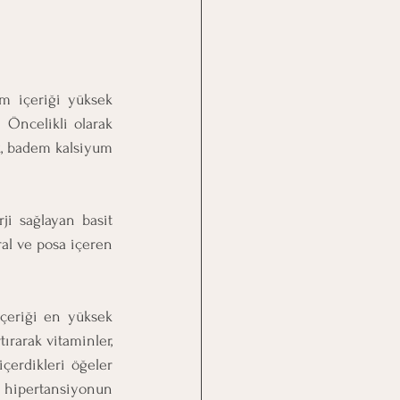
m içeriği yüksek 
Öncelikli olarak 
k, badem kalsiyum 
i sağlayan basit 
ral ve posa içeren 
içeriği en yüksek 
ırarak vitaminler, 
erdikleri öğeler 
 hipertansiyonun 