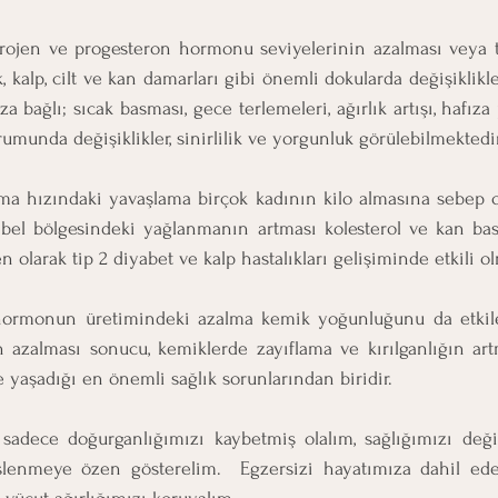
trojen ve progesteron hormonu seviyelerinin azalması veya
kalp, cilt ve kan damarları gibi önemli dokularda değişiklikler
ağlı; sıcak basması, gece terlemeleri, ağırlık artışı, hafıza 
umunda değişiklikler, sinirlilik ve yorgunluk görülebilmektedir
 hızındaki yavaşlama birçok kadının kilo almasına sebep ol
e bel bölgesindeki yağlanmanın artması kolesterol ve kan bas
 olarak tip 2 diyabet ve kalp hastalıkları gelişiminde etkili ol
ormonun üretimindeki azalma kemik yoğunluğunu da etkile
azalması sonucu, kemiklerde zayıflama ve kırılganlığın artm
yaşadığı en önemli sağlık sorunlarından biridir.
dece doğurganlığımızı kaybetmiş olalım, sağlığımızı değil
slenmeye özen gösterelim.  Egzersizi hayatımıza dahil ede