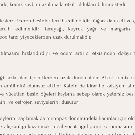
de, kemik kaybını azaltmada etkili oldukları bilinmektedir.
sterol içeren besinler tercih edilmelidir. Yağsız dana eti ve ç
tercih edilmelidir. Tereyağı, kuyruk yağı ve margarin g
food tarzı yiyeceklerden uzak durulmalıdır.
tılmasını hızlandırdığı ve ödem artırıcı etkisinden dolayı t
iği fazla olan içeceklerden uzak durulmalıdır. Alkol, kemik o
emilimini olumsuz etkiler. Kafein de idrar ile kalsiyum atımın
ve vücuttan besin öğeleri kaybına sebep olarak yetersiz besl
ini ve östrojen seviyelerini düşürür.
zeylerini sağlamak da menopoz dönemindeki kadınlar için old
te alışkanlığı kazanmak, ideal vücut ağırlığının korunmasının 
rülmesinde, osteoporoz riskinin azaltılmasında, kan basıncı, k