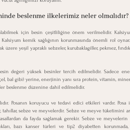
ücut ağırlığımızı koruyalım.  
nde beslenme ilkelerimiz neler olmalıdır?
labilmek için besin çeşitliliğine önem verilmelidir. Kalsiyu
r. Kalsiyum kemik sağlığının korunmasında önemli rol oynar. 
ak üzere yeşil yapraklı sebzeler, kurubaklagiller, pekmez, fındı
esin değeri yüksek besinler tercih edilmelidir. Sadece enerj
çel, bal gibi) yerine, enerjinin yanı sıra protein, vitamin, mine
ller beslenme düzenine dahil edilmelidir.
lıdır. Posanın koruyucu ve tedavi edici etkileri vardır. Posa 
r, tahıllar, sebze ve meyvelerdir. Sebze ve meyve tüketimini art
asallardan da fayda sağlamak gerekir. Sebze ve meyvelerin iç
ıkları, bazı kanser türleri ve tip2 diyabetten korunmada,